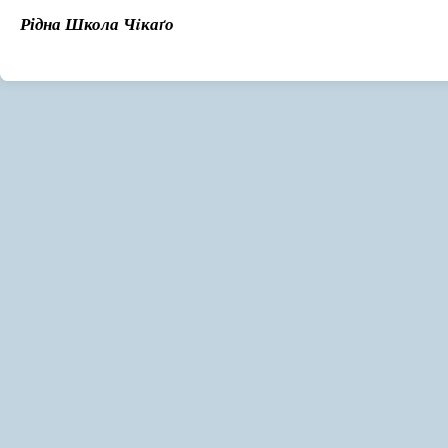
Рідна Школа Чiкаґо