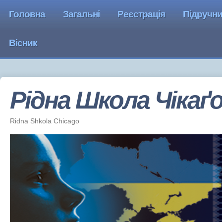
Головна
Загальні
Реєстрація
Підручн
Вісник
Рідна Школа Чiкаґ
Ridna Shkola Chicago