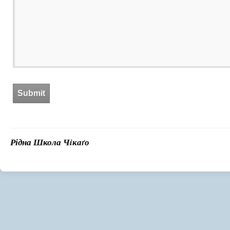
Рідна Школа Чiкаґо