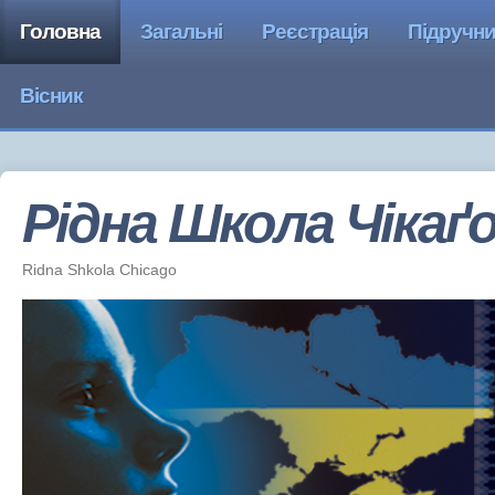
Головна
Загальні
Реєстрація
Підручн
Вісник
Рідна Школа Чiкаґ
Ridna Shkola Chicago