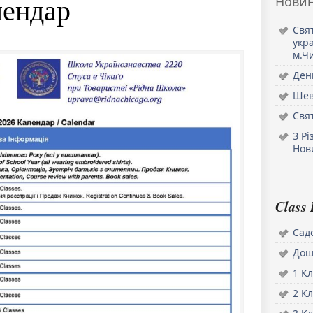
Нови
лендар
Свя
укра
м.Ч
Ден
Шев
Свят
З Р
Нов
Class 
Садо
Дош
1 Кл
2 Кл