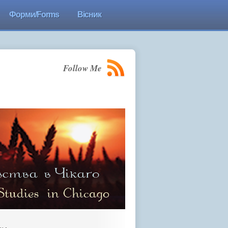
Форми/Forms
Вісник
Follow Me