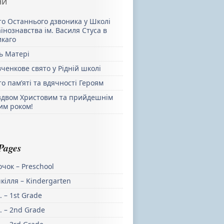
ни
то Останнього дзвоника у Школі
їнознавства ім. Василя Стуса в
икаго
ь Матері
ченкове свято у Рідній школі
о пам’яті та вдячності Героям
іздвом Христовим та прийдешнім
им роком!
Pages
чок – Preschool
кілля – Kindergarten
. – 1st Grade
. – 2nd Grade