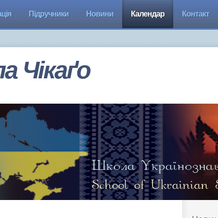
ція
Підручники
Новини
Календар
Контакт
а Чiкаґо