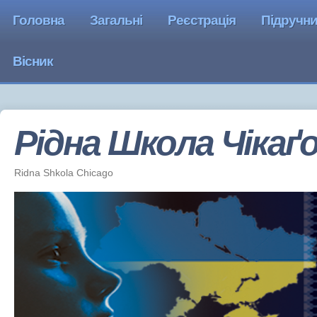
Головна
Загальні
Реєстрація
Підручн
Вісник
Рідна Школа Чiкаґ
Ridna Shkola Chicago