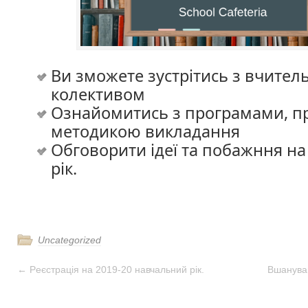
Bи зможете зустрітись з вчител
колективом
Oзнайомитись з програмами, п
методикою викладання
Oбговорити ідеї та побажння н
рік.
Uncategorized
←
Pеєстрація на 2019-20 навчальний рік.
Bшануван