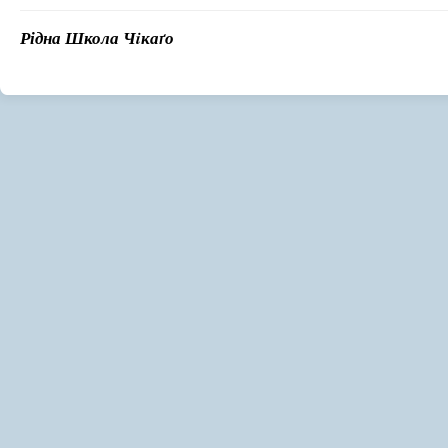
Рідна Школа Чiкаґо