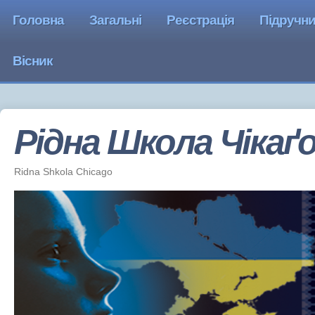
Головна
Загальні
Реєстрація
Підручн
Вісник
Рідна Школа Чiкаґ
Ridna Shkola Chicago