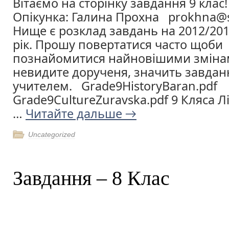
Вітаємо на сторінку завдання 9 клас!
Опікунка: Галина Прохна prokhna@s
Нище є розклад завдань на 2012/20
рік. Прошу повертатися часто щоби
познайомитися найновішими зміна
невидите дорученя, значить завдан
учителем. Grade9HistoryBaran.pdf
Grade9CultureZuravska.pdf 9 Кляса Л
…
Читайте дальше
→
Uncategorized
Завдання – 8 Клас