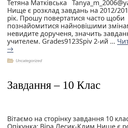
Тетяна Матківська Tanya_m_2006@y
Нище є розклад завдань на 2012/20
рік. Прошу повертатися часто щоби
познайомитися найновішими зміна
невидите дорученя, значить завдан
учителем. Grades9123Spiv 2-ий …
Чи
→
Uncategorized
Завдання – 10 Клас
Вітаємо на сторінку завдання 10 клас
Опікунка: Віра Лесик-Клим Нище є р