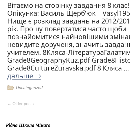
Вітаємо на сторінку завдання 8 клас!
Опікунка: Василь Щерб’юк Vasyl19
Нище є розклад завдань на 2012/20
рік. Прошу повертатися часто щоби
познайомитися найновішими зміна
невидите дорученя, значить завдан
учителем. 8Кляса-ЛітератураГалати
Grade8GeographyKuz.pdf Grade8Histo
Grade8CultureZuravska.pdf 8 Кляса 
дальше
→
Uncategorized
←
Older posts
Рідна Школа Чiкаґо