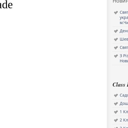
Нови
ade
Свя
укра
м.Ч
Ден
Шев
Свят
З Р
Нов
Class 
Садо
Дош
1 Кл
2 Кл