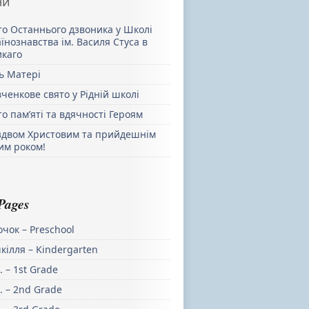
ни
то Останнього дзвоника у Школі
їнознавства ім. Василя Стуса в
икаго
ь Матері
ченкове свято у Рідній школі
о пам’яті та вдячності Героям
іздвом Христовим та прийдешнім
им роком!
Pages
чок – Preschool
кілля – Kindergarten
. – 1st Grade
. – 2nd Grade