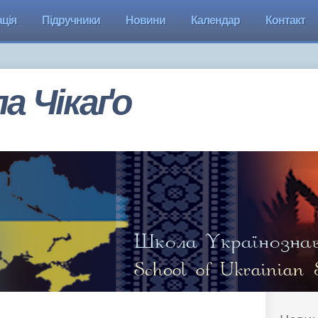
ція
Підручники
Новини
Календар
Контакт
а Чiкаґо