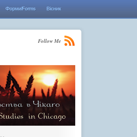
Форми/Forms
Вісник
Follow Me