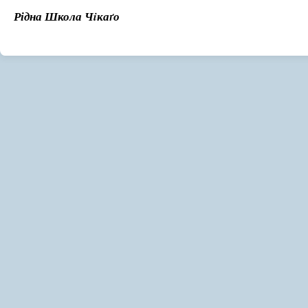
Рідна Школа Чiкаґо