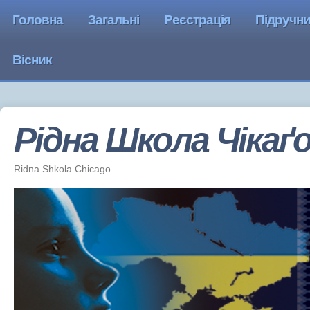
Головна
Загальні
Реєстрація
Підручн
Вісник
Рідна Школа Чiкаґ
Ridna Shkola Chicago