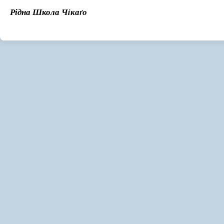
Рідна Школа Чiкаґо