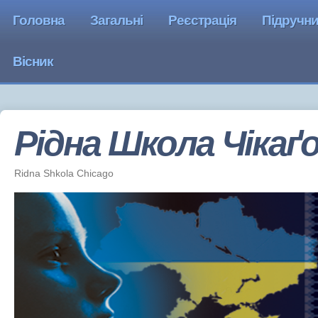
Головна
Загальні
Реєстрація
Підручн
Вісник
Рідна Школа Чiкаґ
Ridna Shkola Chicago