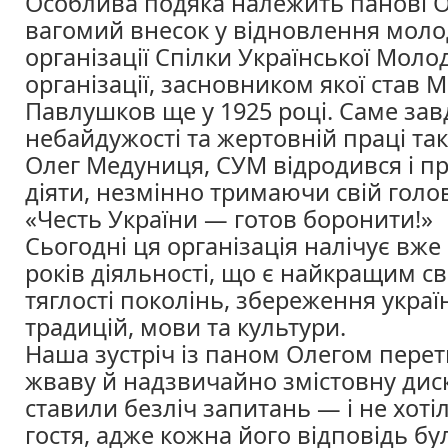
Особлива подяка належить панові О
вагомий внесок у відновлення моло
організації Спілки Української Моло
організації, засновником якої став 
Павлушков ще у 1925 році. Саме зав
небайдужості та жертовній праці та
Олег Медуниця, СУМ відродився і п
діяти, незмінно тримаючи свій гол
«Честь України — готов боронити!»
Сьогодні ця організація налічує вже
років діяльності, що є найкращим с
тяглості поколінь, збереження украї
традицій, мови та культури.
Наша зустріч із паном Олегом пере
жваву й надзвичайно змістовну диск
ставили безліч запитань — і не хоті
гостя, адже кожна його відповідь б