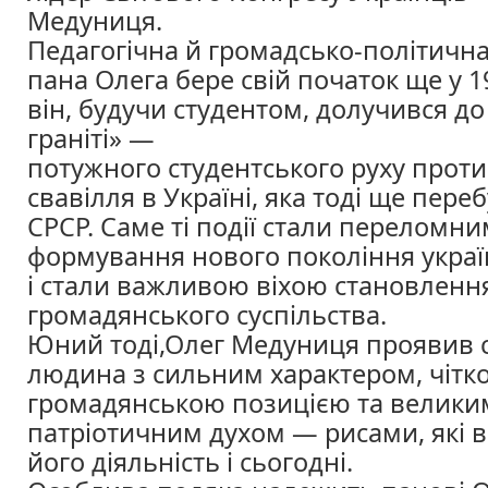
Медуниця.
Педагогічна й громадсько-політична
пана Олега бере свій початок ще у 1
він, будучи студентом, долучився до
граніті» —
потужного студентського руху проти
свавілля в Україні, яка тоді ще переб
СРСР. Саме ті події стали переломн
формування нового покоління украї
і стали важливою віхою становленн
громадянського суспільства.
Юний тоді,Олег Медуниця проявив с
людина з сильним характером, чітк
громадянською позицією та велики
патріотичним духом — рисами, які 
його діяльність і сьогодні.