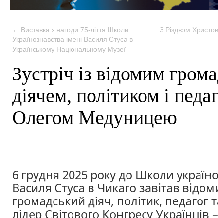
←
Виставка з нагоди 75-ліття Школи
З Різдвом Христо
Українознавства імені Василя Стуса в
Українському Національному Музеї
Зустріч із відомим гром
діячем, політиком і педа
Олегом Медуницею
6 грудня 2025 року до Школи україно
Василя Стуса в Чикаго завітав відом
громадський діяч, політик, педагог 
лідер Світового Конгресу Українців 