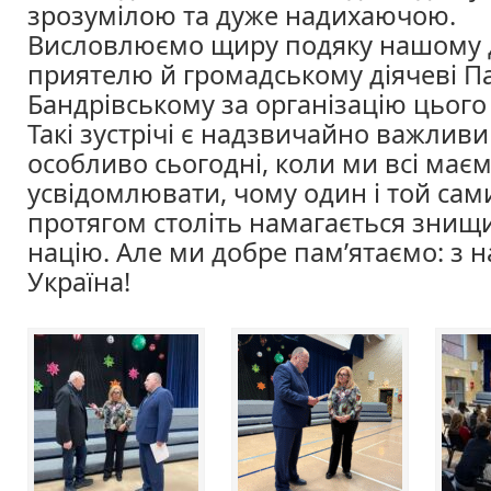
зрозумілою та дуже надихаючою.
Висловлюємо щиру подяку нашому
приятелю й громадському діячеві П
Бандрівському за організацію цього 
Такі зустрічі є надзвичайно важлив
особливо сьогодні, коли ми всі має
усвідомлювати, чому один і той сам
протягом століть намагається знищи
націю. Але ми добре пам’ятаємо: з н
Україна!