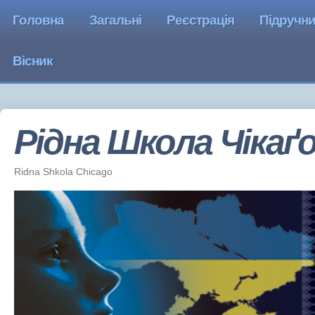
Головна
Загальні
Реєстрація
Підручн
Вісник
Рідна Школа Чiкаґ
Ridna Shkola Chicago