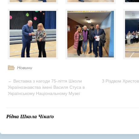
Новини
←
Виставка з нагоди 75-ліття Школи
З Різдвом Христо
Українознавства імені Василя Стуса в
Українському Національному Музеї
Рідна Школа Чiкаґо