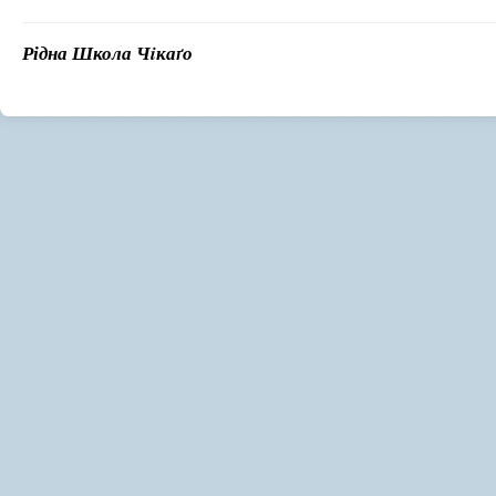
Рідна Школа Чiкаґо