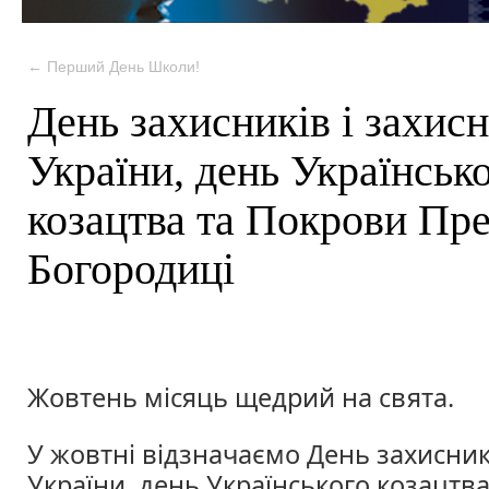
←
Перший День Школи!
День захисників і захис
України, день Українськ
козацтва та Покрови Пре
Богородиці
Жовтень місяць щедрий на свята.
У жовтні відзначаємо День захисник
України, день Українського козацтв