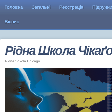
Головна
Загальні
Реєстрація
Підручн
Вісник
Рідна Школа Чiкаґ
Ridna Shkola Chicago