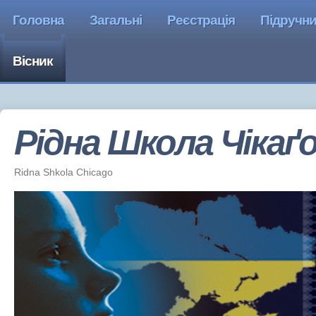
Головна
Загальні
Реєстрація
Підручн
Вісник
Рідна Школа Чiкаґ
Ridna Shkola Chicago