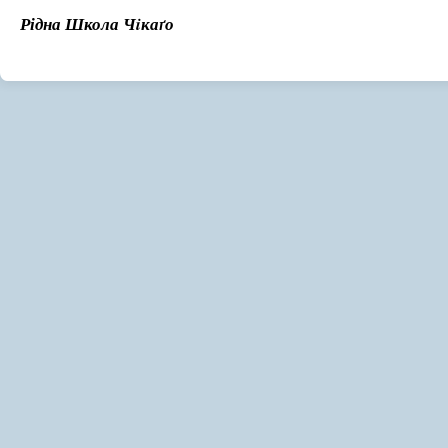
Рідна Школа Чiкаґо